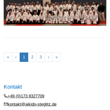
First
«
Previous
‹
Current
1
Page
2
Page
3
Next
›
Last
»
Pagination
page
page
page
page
page
Kontakt
+49 (0)173 8327709
kontakt@aikido-steglitz.de