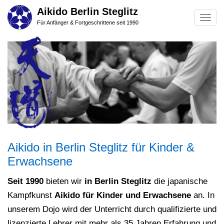
Skip
Aikido Berlin Steglitz
Togg
to
Für Anfänger & Fortgeschrittene seit 1990
navig
main
content
Aikido in Berlin Steglitz für Kinder &
Erwachsene
Seit 1990
bieten wir
in Berlin Steglitz
die japanische
Kampfkunst
Aikido für Kinder und Erwachsene
an. In
unserem Dojo wird der Unterricht durch qualifizierte und
lizenzierte
Lehrer
mit mehr als 35 Jahren Erfahrung und